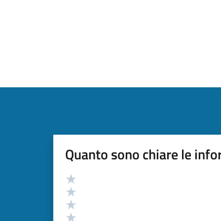
Quanto sono chiare le info
Valutazione
Valuta 5 stelle su 5
Valuta 4 stelle su 5
Valuta 3 stelle su 5
Valuta 2 stelle su 5