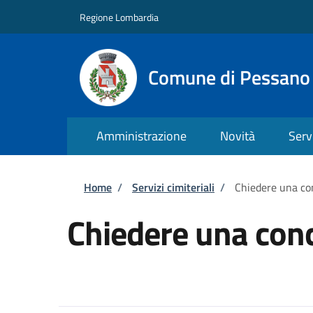
Salta al contenuto principale
Skip to footer content
Regione Lombardia
Comune di Pessano
Amministrazione
Novità
Serv
Briciole di pane
Home
/
Servizi cimiteriali
/
Chiedere una con
Chiedere una conc