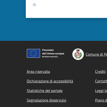
Valuta 1 stelle su 5
Comune di P
Footer menu
Area riservata
Crediti
Dichiarazione di accessibilità
Contatt
Statistiche del portale
Leggi l
Segnalazione disservizio
Piano d