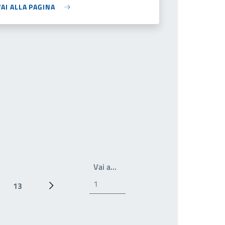
VAI ALLA PAGINA
Write the page number you wan
Vai a…
13
Ultima pagina
Prossima pagina