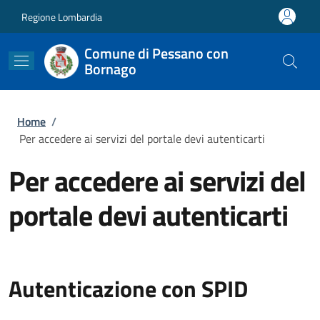
Salta al contenuto principale
Skip to footer content
Regione Lombardia
Comune di Pessano con
Bornago
Briciole di pane
Home
/
Per accedere ai servizi del portale devi autenticarti
Per accedere ai servizi del
portale devi autenticarti
Autenticazione con SPID