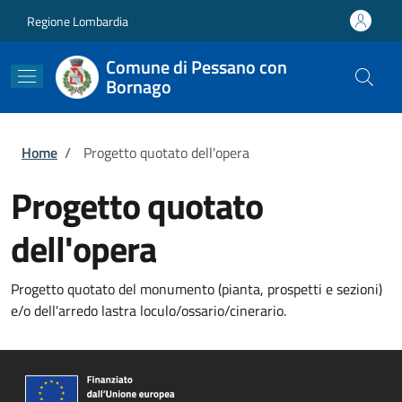
Salta al contenuto principale
Skip to footer content
Regione Lombardia
Comune di Pessano con
Bornago
Briciole di pane
Home
/
Progetto quotato dell'opera
Progetto quotato
dell'opera
Progetto quotato del monumento (pianta, prospetti e sezioni)
e/o dell'arredo lastra loculo/ossario/cinerario.