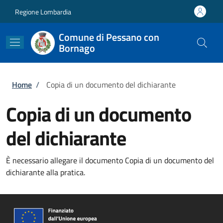
Salta al contenuto principale
Skip to footer content
Regione Lombardia
Comune di Pessano con
Bornago
Briciole di pane
Home
/
Copia di un documento del dichiarante
Copia di un documento
del dichiarante
È necessario allegare il documento Copia di un documento del
dichiarante alla pratica.