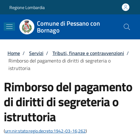
Salta al contenuto principale
Skip to footer content
Regione Lombardia
Comune di Pessano con
Bornago
Briciole di pane
Home
/
Servizi
/
Tributi, finanze e contravvenzioni
/
Rimborso del pagamento di diritti di segreteria o
istruttoria
Rimborso del pagamento
di diritti di segreteria o
istruttoria
(
urn:nir:stato:regio.decreto:1942-03-16;262
)