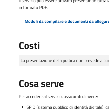
Il servizio può essere attivato presentando tutta
in formato PDF.
Moduli da compilare e documenti da allegar
Costi
Tipo di pagamento
Importo
La presentazione della pratica non prevede al
Cosa serve
Per accedere al servizio, assicurati di avere:
SPID (sistema pubblico di identità digitale), ca