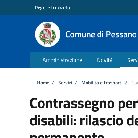
Salta al contenuto principale
Skip to footer content
Regione Lombardia
Comune di Pessano
Amministrazione
Novità
Serv
Briciole di pane
Home
/
Servizi
/
Mobilità e trasporti
/
Con
Contrassegno per v
disabili: rilascio
permanente