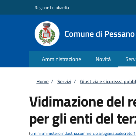
Salta al contenuto principale
Skip to footer content
Regione Lombardia
Comune di Pessano
Amministrazione
Novità
Serv
Briciole di pane
Home
/
Servizi
/
Giustizia e sicurezza pubbl
Vidimazione del re
per gli enti del te
(
urn:nir:ministero.industria.commercio.artigianato:decreto