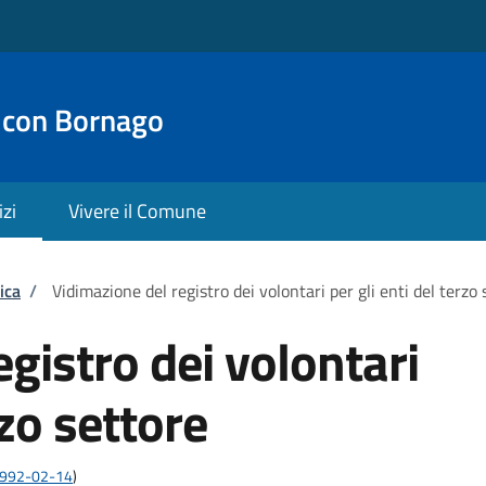
 con Bornago
izi
Vivere il Comune
ica
/
Vidimazione del registro dei volontari per gli enti del terzo 
gistro dei volontari
rzo settore
:1992-02-14
)