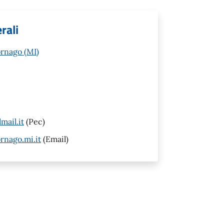
rali
rnago (MI)
ail.it
(Pec)
nago.mi.it
(Email)