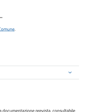
…
l Comune
.
 la documentazione prevista, consultabile