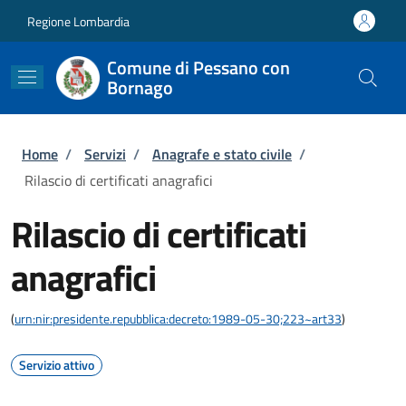
Salta al contenuto principale
Skip to footer content
Regione Lombardia
Comune di Pessano con
Bornago
Briciole di pane
Home
/
Servizi
/
Anagrafe e stato civile
/
Rilascio di certificati anagrafici
Rilascio di certificati
anagrafici
(
urn:nir:presidente.repubblica:decreto:1989-05-30;223~art33
)
Servizio attivo