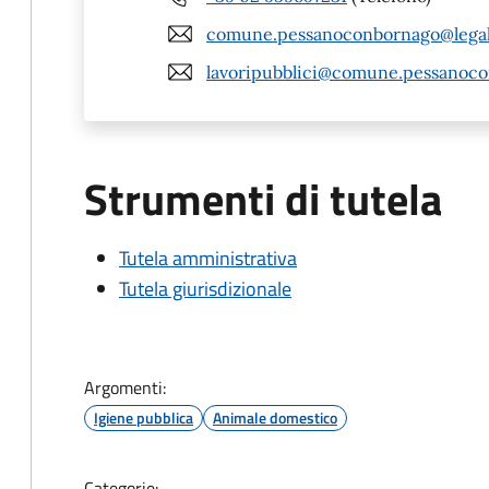
comune.pessanoconbornago@legalm
lavoripubblici@comune.pessanoco
Strumenti di tutela
Tutela amministrativa
Tutela giurisdizionale
Argomenti:
Igiene pubblica
Animale domestico
Categorie: