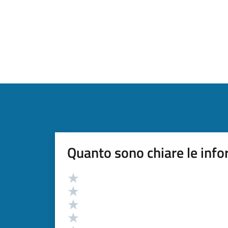
Quanto sono chiare le info
Valutazione
Valuta 5 stelle su 5
Valuta 4 stelle su 5
Valuta 3 stelle su 5
Valuta 2 stelle su 5