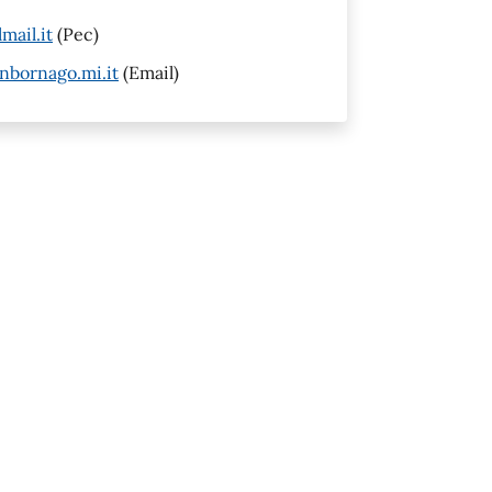
ail.it
(Pec)
nbornago.mi.it
(Email)