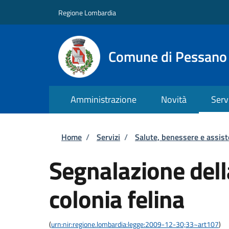
Salta al contenuto principale
Skip to footer content
Regione Lombardia
Comune di Pessano
Amministrazione
Novità
Serv
Briciole di pane
Home
/
Servizi
/
Salute, benessere e assis
Segnalazione dell
colonia felina
(
urn:nir:regione.lombardia:legge:2009-12-30;33~art107
)