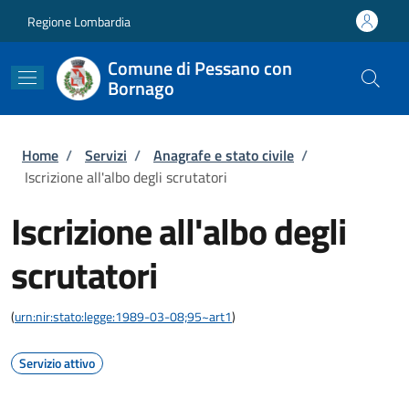
Salta al contenuto principale
Skip to footer content
Regione Lombardia
Comune di Pessano con
Bornago
Briciole di pane
Home
/
Servizi
/
Anagrafe e stato civile
/
Iscrizione all'albo degli scrutatori
Iscrizione all'albo degli
scrutatori
(
urn:nir:stato:legge:1989-03-08;95~art1
)
Servizio attivo