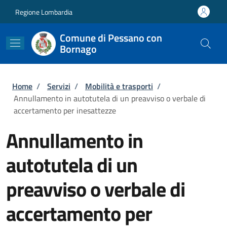
Salta al contenuto principale
Skip to footer content
Regione Lombardia
Comune di Pessano con
Bornago
Briciole di pane
Home
/
Servizi
/
Mobilità e trasporti
/
Annullamento in autotutela di un preavviso o verbale di
accertamento per inesattezze
Annullamento in
autotutela di un
preavviso o verbale di
accertamento per