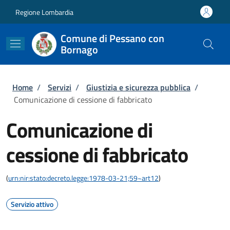
Salta al contenuto principale
Skip to footer content
Regione Lombardia
Comune di Pessano con
Bornago
Briciole di pane
Home
/
Servizi
/
Giustizia e sicurezza pubblica
/
Comunicazione di cessione di fabbricato
Comunicazione di
cessione di fabbricato
(
urn:nir:stato:decreto.legge:1978-03-21;59~art12
)
Servizio attivo