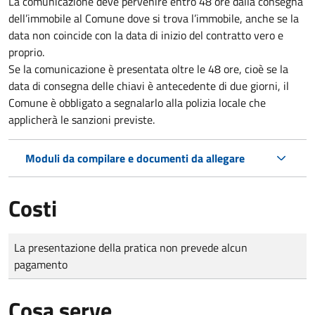
La comunicazione deve pervenire
entro 48 ore
dalla consegna
dell’immobile al Comune dove si trova l’immobile, anche se la
data non coincide con la data di inizio del contratto vero e
proprio.
Se la comunicazione è presentata oltre le 48 ore, cioè se la
data di consegna delle chiavi è antecedente di due giorni, il
Comune è obbligato a segnalarlo alla polizia locale che
applicherà le sanzioni previste.
Moduli da compilare e documenti da allegare
Costi
Tipo di pagamento
Importo
La presentazione della pratica non prevede alcun
pagamento
Cosa serve