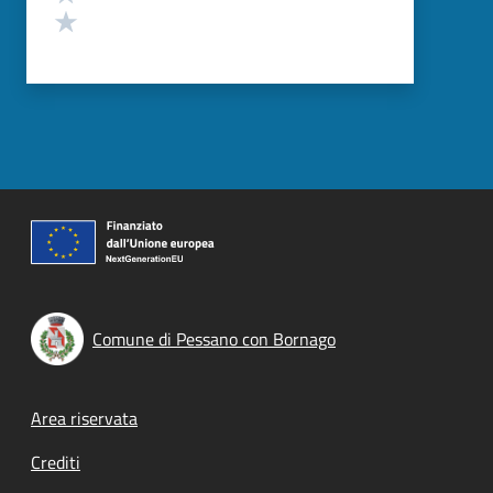
Valuta 1 stelle su 5
Comune di Pessano con Bornago
Footer menu
Area riservata
Crediti