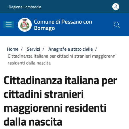
Salta al contenuto principale
Skip to footer content
Regione Lombardia
Comune di Pessano con
Bornago
Briciole di pane
Home
/
Servizi
/
Anagrafe e stato civile
/
Cittadinanza italiana per cittadini stranieri maggiorenni
residenti dalla nascita
Cittadinanza italiana per
cittadini stranieri
maggiorenni residenti
dalla nascita