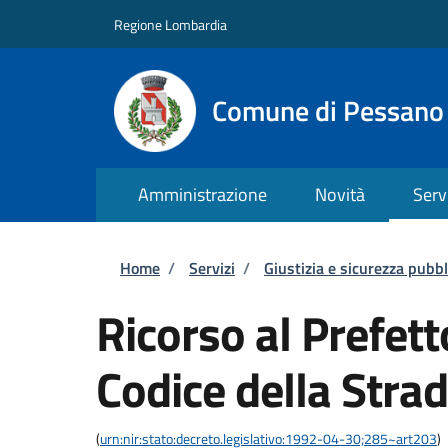
Salta al contenuto principale
Skip to footer content
Regione Lombardia
Comune di Pessano
Amministrazione
Novità
Serv
Briciole di pane
Home
/
Servizi
/
Giustizia e sicurezza pubbl
Ricorso al Prefett
Codice della Stra
(
urn:nir:stato:decreto.legislativo:1992-04-30;285~art203
)