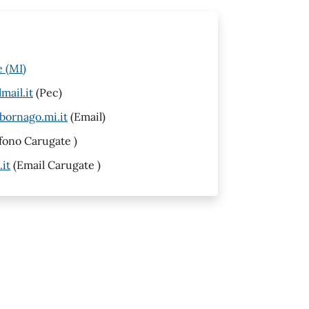
 (MI)
ail.it
(Pec)
bornago.mi.it
(Email)
fono Carugate )
it
(Email Carugate )