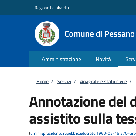
Salta al contenuto principale
Skip to footer content
Regione Lombardia
Comune di Pessano
Amministrazione
Novità
Serv
Briciole di pane
Home
/
Servizi
/
Anagrafe e stato civile
/
Annotazione del di
assistito sulla te
(
urn:nir:presidente.repubblica:decreto:1960-05-16;570~ar