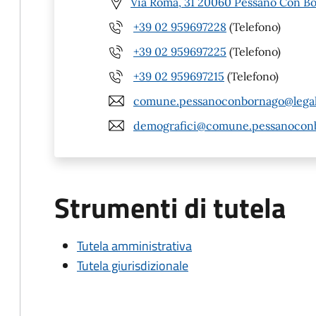
Via Roma, 31 20060 Pessano Con Bo
+39 02 959697228
(Telefono)
+39 02 959697225
(Telefono)
+39 02 959697215
(Telefono)
comune.pessanoconbornago@legalm
demografici@comune.pessanoconb
Strumenti di tutela
Tutela amministrativa
Tutela giurisdizionale