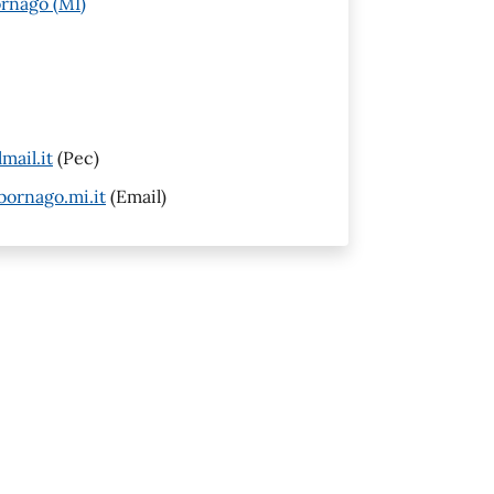
rnago (MI)
ail.it
(Pec)
ornago.mi.it
(Email)