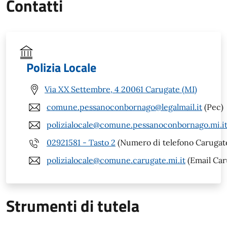
Contatti
Polizia Locale
Via XX Settembre, 4 20061 Carugate (MI)
comune.pessanoconbornago@legalmail.it
(Pec)
polizialocale@comune.pessanoconbornago.mi.i
02921581 - Tasto 2
(Numero di telefono Carugate
polizialocale@comune.carugate.mi.it
(Email Car
Strumenti di tutela