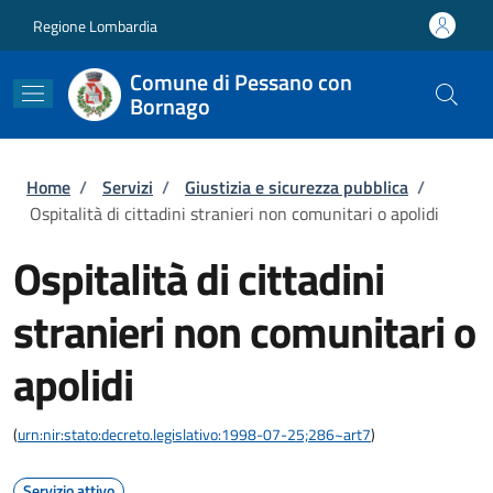
Salta al contenuto principale
Skip to footer content
Regione Lombardia
Comune di Pessano con
Bornago
Briciole di pane
Home
/
Servizi
/
Giustizia e sicurezza pubblica
/
Ospitalità di cittadini stranieri non comunitari o apolidi
Ospitalità di cittadini
stranieri non comunitari o
apolidi
(
urn:nir:stato:decreto.legislativo:1998-07-25;286~art7
)
Servizio attivo