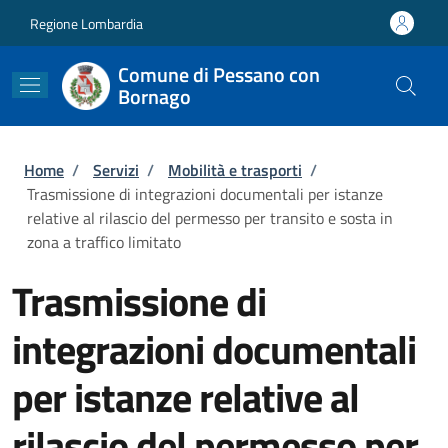
Salta al contenuto principale
Skip to footer content
Regione Lombardia
Comune di Pessano con
Bornago
Briciole di pane
Home
/
Servizi
/
Mobilità e trasporti
/
Trasmissione di integrazioni documentali per istanze
relative al rilascio del permesso per transito e sosta in
zona a traffico limitato
Trasmissione di
integrazioni documentali
per istanze relative al
rilascio del permesso per