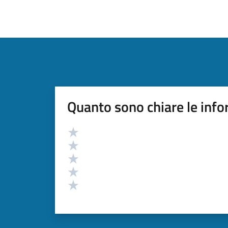
Quanto sono chiare le info
Valutazione
Valuta 5 stelle su 5
Valuta 4 stelle su 5
Valuta 3 stelle su 5
Valuta 2 stelle su 5
Valuta 1 stelle su 5