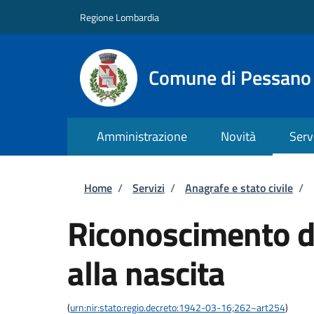
Salta al contenuto principale
Skip to footer content
Regione Lombardia
Comune di Pessano
Amministrazione
Novità
Serv
Briciole di pane
Home
/
Servizi
/
Anagrafe e stato civile
/
Riconoscimento di
alla nascita
(
urn:nir:stato:regio.decreto:1942-03-16;262~art254
)