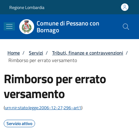
Salta al contenuto principale
Skip to footer content
Regione Lombardia
Comune di Pessano con
Bornago
Briciole di pane
Home
/
Servizi
/
Tributi, finanze e contravvenzioni
/
Rimborso per errato versamento
Rimborso per errato
versamento
(
urn:nir:stato:legge:2006-12-27;296~art1
)
Servizio attivo