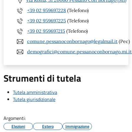
Via Roma, 31 20060 Pessano Con Bornago (MI)
+39 02 959697228
(Telefono)
+39 02 959697225
(Telefono)
+39 02 959697215
(Telefono)
comune.pessanoconbornago@legalmail.it
(Pec)
demografici@comune.pessanoconbornago.mi.it
Strumenti di tutela
Tutela amministrativa
Tutela giurisdizionale
Argomenti:
Elezioni
Estero
Immigrazione