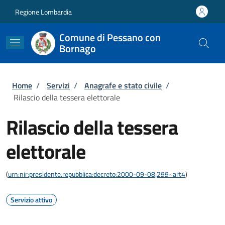
Salta al contenuto principale
Skip to footer content
Regione Lombardia
Comune di Pessano con
Bornago
Briciole di pane
Home
/
Servizi
/
Anagrafe e stato civile
/
Rilascio della tessera elettorale
Rilascio della tessera
elettorale
(
urn:nir:presidente.repubblica:decreto:2000-09-08;299~art4
)
Servizio attivo