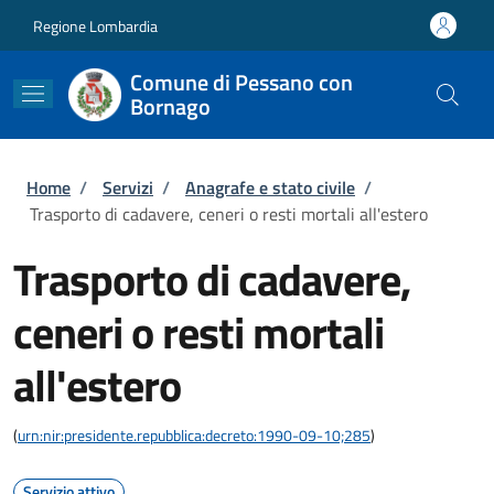
Salta al contenuto principale
Skip to footer content
Regione Lombardia
Comune di Pessano con
Bornago
Briciole di pane
Home
/
Servizi
/
Anagrafe e stato civile
/
Trasporto di cadavere, ceneri o resti mortali all'estero
Trasporto di cadavere,
ceneri o resti mortali
all'estero
(
urn:nir:presidente.repubblica:decreto:1990-09-10;285
)
Servizio attivo