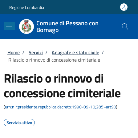
Salta al contenuto principale
Skip to footer content
Regione Lombardia
Comune di Pessano con
Bornago
Briciole di pane
Home
/
Servizi
/
Anagrafe e stato civile
/
Rilascio o rinnovo di concessione cimiteriale
Rilascio o rinnovo di
concessione cimiteriale
(
urn:nir:presidente.repubblica:decreto:1990-09-10;285~art90
)
Servizio attivo