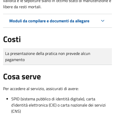
validità e le sepolture siano in ottimo stato di manutenzione e
libere da resti mortali.
Moduli da compilare e documenti da allegare
Costi
Tipo di pagamento
Importo
La presentazione della pratica non prevede alcun
pagamento
Cosa serve
Per accedere al servizio, assicurati di avere:
SPID (sistema pubblico di identità digitale), carta
d’identità elettronica (CIE) o carta nazionale dei servizi
(CNS)