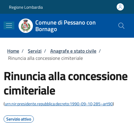
Salta al contenuto principale
Skip to footer content
Regione Lombardia
Comune di Pessano con
Bornago
Briciole di pane
Home
/
Servizi
/
Anagrafe e stato civile
/
Rinuncia alla concessione cimiteriale
Rinuncia alla concessione
cimiteriale
(
urn:nir:presidente.repubblica:decreto:1990-09-10;285~art90
)
Servizio attivo